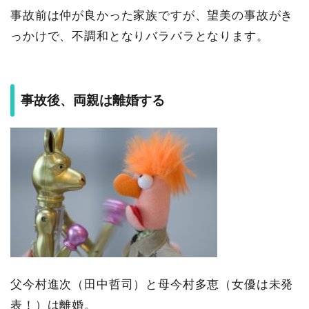
事故前は仲が良かった家族ですが、望美の事故がき
っかけで、不調和となりバラバラとなります。
事故後、両親は離婚する
父今村進次（田中哲司）と母今村多恵（女優は未発
表！）は離婚。