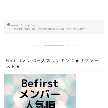
HOME
ジャニーズ
相葉雅紀の彼女（嫁）との馴れ初めは何？紹介した知り合いは誰？
Befirstメンバー人気ランキング★ザファー
スト★