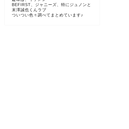
BEFIRST、ジャニーズ、特にジュノンと
末澤誠也くんラブ
ついつい色々調べてまとめています♪