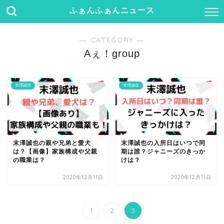
ふぁんふぁんニュース
― CATEGORY ―
Aぇ！group
末澤誠也
末澤誠也
末澤誠也の親や兄弟と愛犬
末澤誠也の入所日はいつで同
は？【画像】家族構成や父親
期は誰？ジャニーズのきっか
の職業は？
けは？
2020年12月11日
2020年12月11日
1
2
3