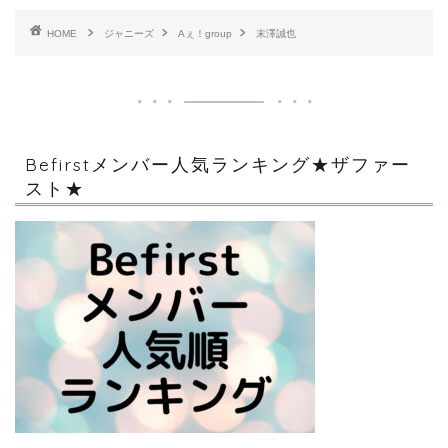
HOME
ジャニーズ
Aぇ！group
末澤誠也
Befirstメンバー人気ランキング★ザファー
スト★