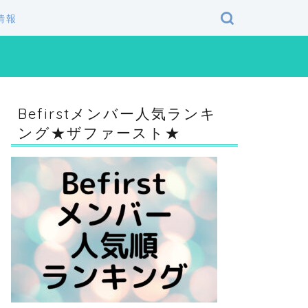
情報
Befirstメンバー人気ランキ
ング★ザファースト★