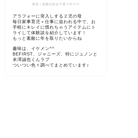
美容＋芸能大好き子育て中ママ
アラフォーに突入しする２児の母
毎日家事育児＋仕事に追われる中で、お
手軽にキレイに慣れちゃうアイテムにト
ライして体験談を紹介しています！
もっと素敵に年を取りたいからね
趣味は、イケメン^^
BEFIRST、ジャニーズ、特にジュノンと
末澤誠也くんラブ
ついつい色々調べてまとめています♪