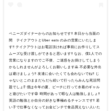
ペニーズダイナーからのお知らせです‼️ 本日から当面の
間 テイクアウトとUber eats のみの営業にいたしま
す‼️ テイクアウトはお電話頂ければ事前にお作りしてス
ムーズな受け渡しができると思います‼️ なお、僕1人での
営業になりますのでご不便、ご迷惑をお掛けしてしまう
かもしれませんがよろしくお願いします🙇 不必要な外出
は避けましょう‼️ 友達に会いたくても会わないでね‼️ じ
ゃないとこのままだらだら続いて行ったらみんな死活問
題でしょ⁉️ 僕は今年の夏、ビーチに行って水着のギャル
と遊びたいです😩 時間があって暇な人は勉強しましょ‼️
英語の勉強とか自分の好きな事極めるチャンスです‼️ 若
い子で仕事なくなってお金ピンチで食品買えない人いた