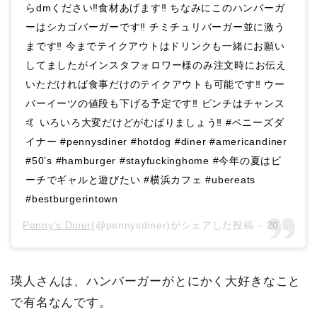
らdmください‼️食材あげます‼️ ちなみにこのハンバーガ
ーはシカゴバーガーです‼️ チミチュリバーガー並に激う
まです‼️ 今までテイクアウトはドリンクも一緒にお願い
してましたがインスタフォロワー様のみ注文時にお伝え
いただければ食事だけのテイクアウトも可能です‼️ ウー
バーイーツの値段も下げる予定です‼️ ピンチはチャンス
🤙 いろいろ大変だけどがむばりましょう‼️ #ペニーズダ
イナー #pennysdiner #hotdog #diner #americandiner
#50’s #hamburger #stayfuckinghome #今年の夏はビ
ーチでギャルと遊びたい #横浜カフェ #ubereats
#bestburgerintown
Penny’s Diner
(@pennysdiner)がシェアした投稿 –
2020年 4月月7日午後5時39分PDT
瑛人さんは、ハンバーガーがとにかく大好きなこと
で有名なんです。