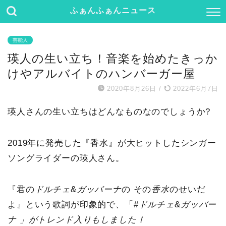
ふぁんふぁんニュース
芸能人
瑛人の生い立ち！音楽を始めたきっか
けやアルバイトのハンバーガー屋
2020年8月26日
/
2022年6月7日
瑛人さんの生い立ちはどんなものなのでしょうか?
2019年に発売した『香水』が大ヒットしたシンガー
ソングライダーの瑛人さん。
『君の
ドルチェ
&
ガッバーナ
の その
香水
のせいだ
よ』という歌詞が印象的で、「#
ドルチェ
&
ガッバー
ナ 」がトレンド入りもしました！