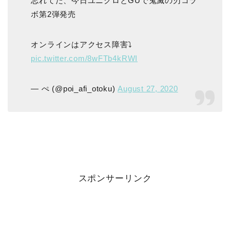
忘れてた、今日ユニクロとGUで鬼滅の刃コラ
ボ第2弾発売
オンラインはアクセス障害⤵︎
pic.twitter.com/8wFTb4kRWI
— ぺ (@poi_afi_otoku)
August 27, 2020
スポンサーリンク