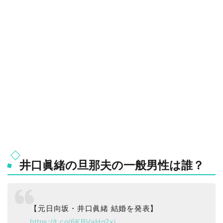
井口眞緒の旦那夫の一般男性は誰？
【元日向坂・井口眞緒 結婚を発表】
https://t.co/6KBVaHq2xj