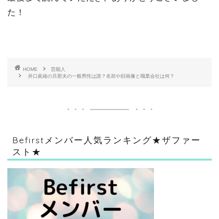
た！
HOME
芸能人
井口眞緒の旦那夫の一般男性は誰？名前や顔画像と職業会社は何？
Befirstメンバー人気ランキング★ザファー
スト★