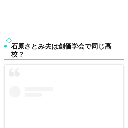
石原さとみ夫は創価学会で同じ高
校？