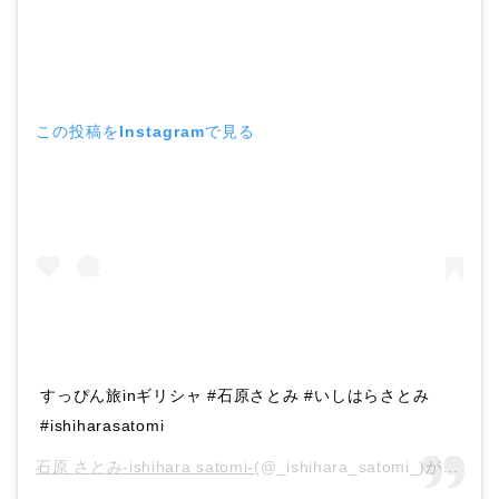
この投稿をInstagramで見る
すっぴん旅inギリシャ #石原さとみ #いしはらさとみ
#ishiharasatomi
石原 さとみ-ishihara satomi-
(@_ishihara_satomi_)がシェアした投稿 –