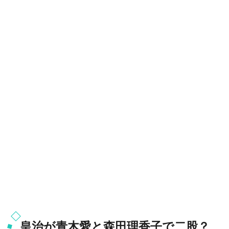
皇治が青木愛と森田理香子で二股？