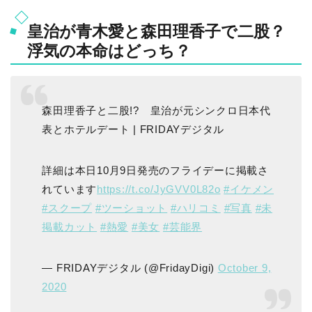
皇治が青木愛と森田理香子で二股？
浮気の本命はどっち？
森田理香子と二股!? 皇治が元シンクロ日本代
表とホテルデート | FRIDAYデジタル
詳細は本日10月9日発売のフライデーに掲載さ
れています
https://t.co/JyGVV0L82o
#イケメン
#スクープ
#ツーショット
#ハリコミ
#写真
#未
掲載カット
#熱愛
#美女
#芸能界
— FRIDAYデジタル (@FridayDigi)
October 9,
2020