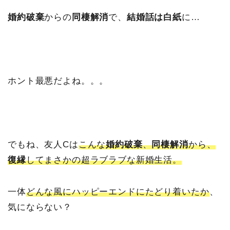
婚約破棄
からの
同棲解消
で、
結婚話は白紙
に…
ホント最悪だよね。。。
でもね、友人Cは
こんな
婚約破棄
、
同棲解消
から、
復縁
してまさかの超ラブラブな新婚生活。
一体
どんな風にハッピーエンドにたどり着いたか
、
気にならない？