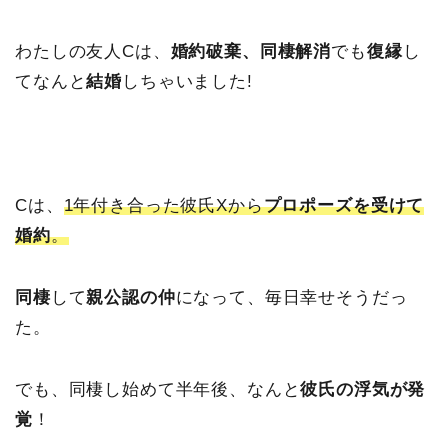
わたしの友人Cは、
婚約破棄、同棲解消
でも
復縁
し
てなんと
結婚
しちゃいました!
Cは、
1年付き合った彼氏Xから
プロポーズを受けて
婚約
。
同棲
して
親公認の仲
になって、毎日幸せそうだっ
た。
でも、同棲し始めて半年後、なんと
彼氏の浮気が発
覚
！