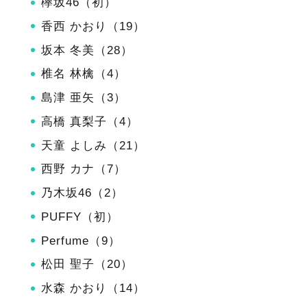
欅坂46（初）
香西 かおり（19）
坂本 冬美（28）
椎名 林檎（4）
島津 亜矢（3）
高橋 真梨子（4）
天童 よしみ（21）
西野 カナ（7）
乃木坂46（2）
PUFFY（初）
Perfume（9）
松田 聖子（20）
水森 かおり（14）