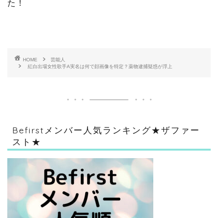
た！
HOME
芸能人
紅白出場女性歌手A実名は何で顔画像を特定？薬物逮捕疑惑が浮上
Befirstメンバー人気ランキング★ザファー
スト★