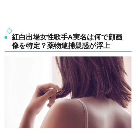
紅白出場女性歌手A実名は何で顔画
像を特定？薬物逮捕疑惑が浮上