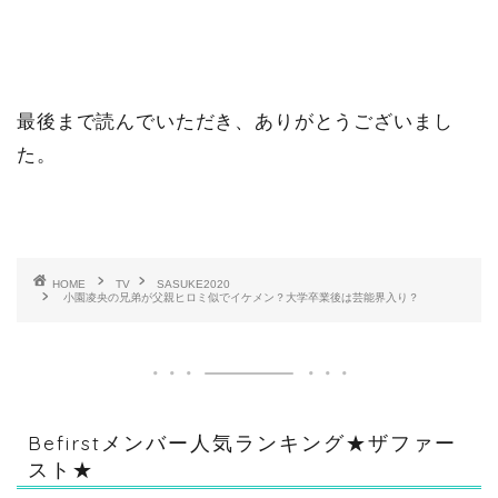
最後まで読んでいただき、ありがとうございまし
た。
HOME
TV
SASUKE2020
小園凌央の兄弟が父親ヒロミ似でイケメン？大学卒業後は芸能界入り？
Befirstメンバー人気ランキング★ザファー
スト★