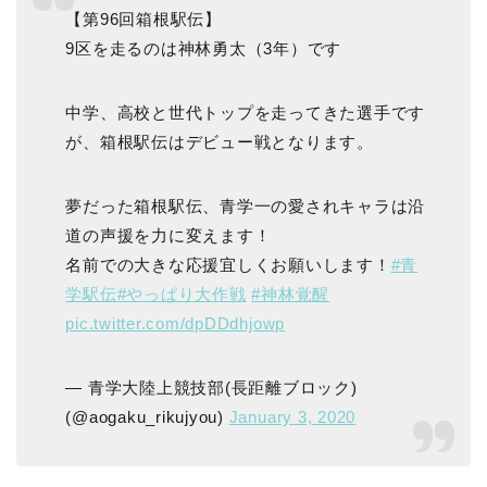
【第96回箱根駅伝】
9区を走るのは神林勇太（3年）です
中学、高校と世代トップを走ってきた選手です
が、箱根駅伝はデビュー戦となります。
夢だった箱根駅伝、青学一の愛されキャラは沿
道の声援を力に変えます！
名前での大きな応援宜しくお願いします！
#青
学駅伝
#やっぱり大作戦
#神林覚醒
pic.twitter.com/dpDDdhjowp
— 青学大陸上競技部(長距離ブロック)
(@aogaku_rikujyou)
January 3, 2020