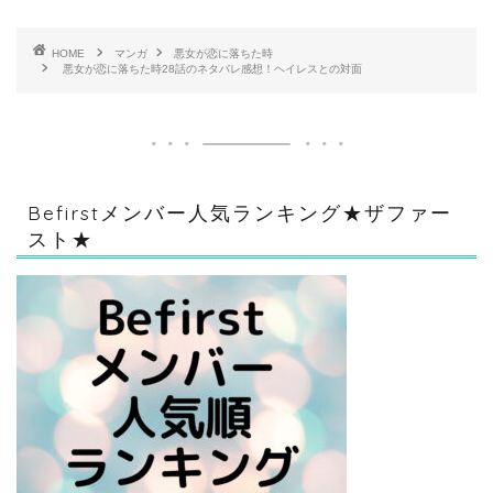
HOME
マンガ
悪女が恋に落ちた時
悪女が恋に落ちた時28話のネタバレ感想！ヘイレスとの対面
Befirstメンバー人気ランキング★ザファー
スト★