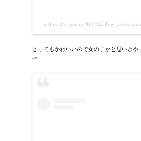
Joshiro Maruyama 丸山 城志郎(@joshiro
とってもかわいいので女の子かと思いきや
^^