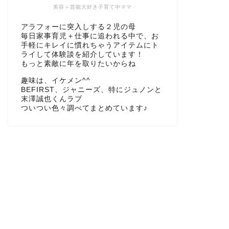
美容＋芸能大好き子育て中ママ
アラフォーに突入しする２児の母
毎日家事育児＋仕事に追われる中で、お
手軽にキレイに慣れちゃうアイテムにト
ライして体験談を紹介しています！
もっと素敵に年を取りたいからね
趣味は、イケメン^^
BEFIRST、ジャニーズ、特にジュノンと
末澤誠也くんラブ
ついつい色々調べてまとめています♪