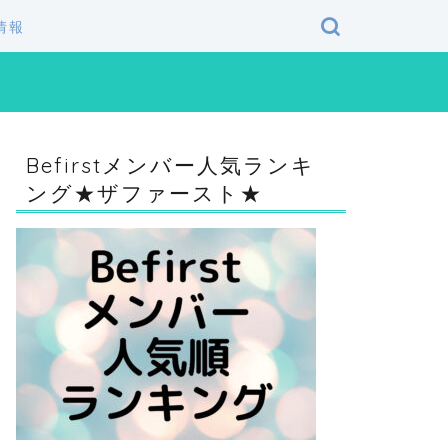
情報
Befirstメンバー人気ランキ
ング★ザファースト★