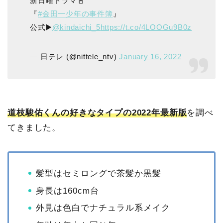
新日曜ドラマ📓
『
#金田一少年の事件簿
』
公式▶️
@kindaichi_5
https://t.co/4LOOGu9B0z
— 日テレ (@nittele_ntv)
January 16, 2022
道枝駿佑くんの好きなタイプの2022年最新版
を調べ
てきました。
髪型はセミロングで茶髪か黒髪
身長は160cm台
外見は色白でナチュラル系メイク