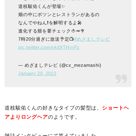
道枝駿佑くんが登場✨
畑の中にポツンとレストランがあるの
なんでやねん❗️を解明するよ🎤
進化する畑を要チェック🍅🥕🥦
7時20分過ぎに放送予定📺
#めざましテレビ
pic.twitter.com/vkdXTHvrFz
— めざましテレビ (@cx_mezamashi)
January 20, 2022
道枝駿佑くんの好きなタイプの髪型は、
ショートヘ
アよりロングヘア
のようです。
雑誌インタビューにて答えていました。