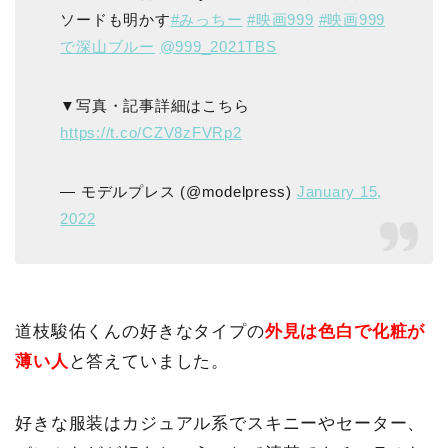
ソードも明かす
#みっちー
#映画999
#映画999
で深山ブルー
@999_2021TBS
▼写真・記事詳細はこちら
https://t.co/CZV8zFVRp2
— モデルプレス (@modelpress)
January 15,
2022
道枝駿佑くんの好きなタイプの
外見は色白で化粧が
薄い人
と答えていました。
好きな服装はカジュアル系でスキニーやセーター、