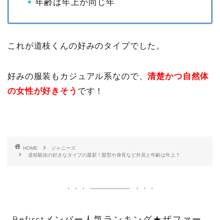
年齢は年上か同じ年
これが道枝くんの好みのタイプでした。
好みの服装もカジュアル系なので、
清楚かつ自然体
の女性が好きそう
です！
HOME
ジャニーズ
道枝駿佑の好きなタイプの最新！髪型や身長など外見と年齢は年上？
Befirstメンバー人気ランキング★ザファー