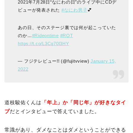
2021年7月28日“なにわの日”のライブ中にCDデ
ビューが発表された
#なにわ男子
💕
あの日、そのステージ裏では何が起こっていた
のか…
#Rideontime
#ROT
https://t.co/L3Cq70l3HY
— フジテレビュー!! (@fujitvview)
January 15,
2022
道枝駿佑くんは
「年上」か「同じ年」が好きなタイ
プ
だとインタビューで答えていました。
常識があり、ダメなことはダメということができる