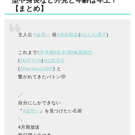
型や身長など外見と年齢は年上？
【まとめ】
主人公
#金田一
役
#道枝駿佑
(
#なにわ男子
)
これまで
#堂本剛
#松本潤
#亀梨和也
(
#KATTUN
)
#山田涼介
(
#HeySɑyJUMP
) と
繋がれてきたバトン🥺
⋰
自分にしかできない
『
#金田一
』を見つけたい💪🏼
⋱
4月期放送