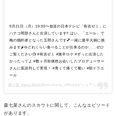
9月21日（月）19:00〜放送の日本テレビ「有吉ゼミ」に
ハナコ岡部さんと出演しています‼️ はい、「エール」で
梅の婚約者となった五郎さんです💕一緒に激辛火鍋に挑
みます🌶🥘どれくらい食べることが出来るのか……ぜひ
ご覧ください📺 #有吉ゼミ #激辛ロケ #ずっと出演した
かったってよ #数ヶ月前偶然お会いしたプロデューサー
さんに直談判して実現！ #青くて痛くて脆い #朝ドラエ
ール
森七菜 Nana Mori
(@morinana_official)がシェアした投稿 –
2
森七菜さんのスカウトに関して、こんなエピソード
があります。