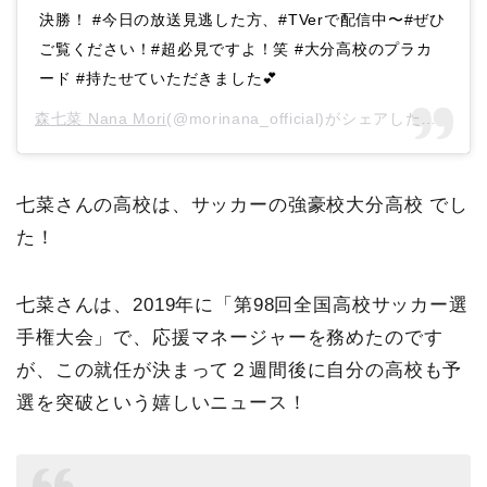
決勝！ #今日の放送見逃した方、#TVerで配信中〜#ぜひ
ご覧ください！#超必見ですよ！笑 #大分高校のプラカ
ード #持たせていただきました💕
森七菜 Nana Mori
(@morinana_official)がシェアした投稿 –
2
七菜さんの高校は、サッカーの強豪校大分高校 でし
た！
七菜さんは、2019年に「第98回全国高校サッカー選
手権大会」で、応援マネージャーを務めたのです
が、この就任が決まって２週間後に自分の高校も予
選を突破という嬉しいニュース！