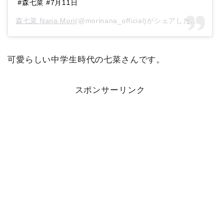
#森七菜 #7月11日
森七菜 Nana Mori
(@morinana_official)がシェアした投稿 –
2
可愛らしい中学生時代の七菜さんです。
スポンサーリンク