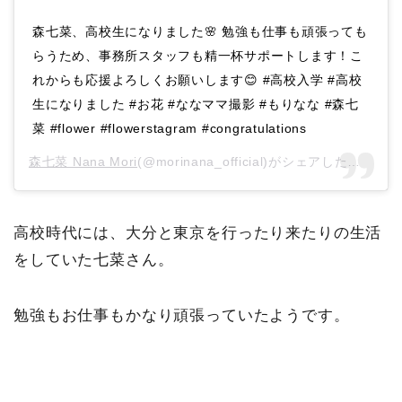
森七菜、高校生になりました🌸 勉強も仕事も頑張っても
らうため、事務所スタッフも精一杯サポートします！こ
れからも応援よろしくお願いします😊 #高校入学 #高校
生になりました #お花 #ななママ撮影 #もりなな #森七
菜 #flower #flowerstagram #congratulations
森七菜 Nana Mori
(@morinana_official)がシェアした投稿 –
2
高校時代には、大分と東京を行ったり来たりの生活
をしていた七菜さん。
勉強もお仕事もかなり頑張っていたようです。