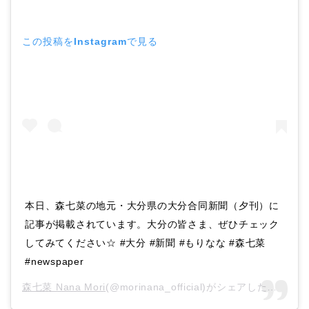
この投稿をInstagramで見る
本日、森七菜の地元・大分県の大分合同新聞（夕刊）に
記事が掲載されています。大分の皆さま、ぜひチェック
してみてください☆ #大分 #新聞 #もりなな #森七菜
#newspaper
森七菜 Nana Mori
(@morinana_official)がシェアした投稿 –
2