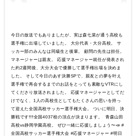
今日の放送でもありましたが、実は森七菜が通う高校も
選手権に出場していました。 大分代表・大分高校。 サ
ッカー部のみんなは同級生と後輩。 顧問の先生は担任。
マネージャーは親友。 応援マネージャー就任が発表され
た約2週間後、大分大会で優勝して選手権出場を決めま
した。 そして今日のあす決勝SPで、親友との夢を叶え
選手権で再会するまでのお話をとっても素敵なVTRにし
てくださり放送されました。 応援マネージャーとしてだ
けでなく、1人の高校生としてもたくさんの思いを持っ
て迎えた全国高校サッカー選手権大会。 ついに明日、決
勝戦です‼️‼️全国4037校の頂点が決まります。 ️ 青森山田
高校vs静岡学園高校。 ぜひ一緒に応援しましょう〜📣 #
全国高校サッカー選手権大会 #応援マネージャー #明日