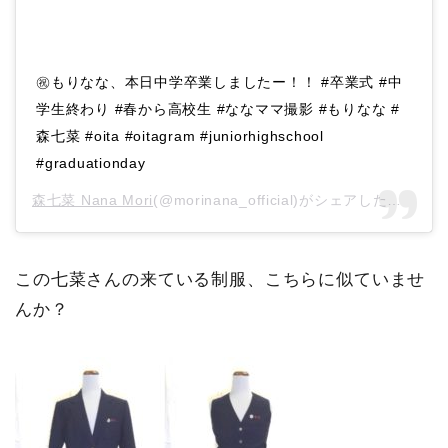
㊗️もりなな、本日中学卒業しましたー！！ #卒業式 #中
学生終わり #春から高校生 #ななママ撮影 #もりなな #
森七菜 #oita #oitagram #juniorhighschool
#graduationday
森七菜 Nana Mori
(@morinana_official)がシェアした投稿 –
2
この七菜さんの来ている制服、こちらに似ていませ
んか？