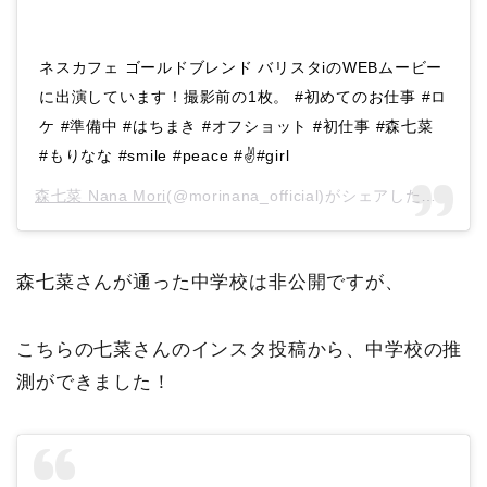
ネスカフェ ゴールドブレンド バリスタiのWEBムービー
に出演しています！撮影前の1枚。 #初めてのお仕事 #ロ
ケ #準備中 #はちまき #オフショット #初仕事 #森七菜
#もりなな #smile #peace #✌️#girl
森七菜 Nana Mori
(@morinana_official)がシェアした投稿 –
2
森七菜さんが通った中学校は非公開ですが、
こちらの七菜さんのインスタ投稿から、中学校の推
測ができました！