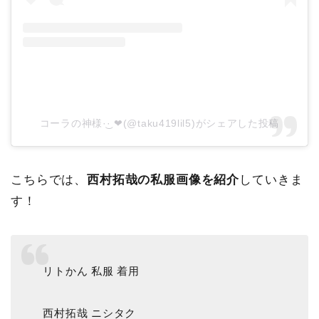
コーラの神様·͜· ❤︎(@taku419lil5)がシェアした投稿
こちらでは、
西村拓哉の私服画像を紹介
していきま
す！
リトかん 私服 着用
西村拓哉 ニシタク