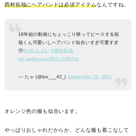
西村拓哉にヘアバンドは必須アイテム
なんですね。
18年組の動画にちょっこり映ってピースする拓
哉くん可愛いしヘアバンド似合いすぎ可愛すぎ
🥺
#Lilかんさい
#西村拓哉
pic.twitter.com/RQv7rBI7oz
— たゃ (@luv___42_)
September 19, 2021
オレンジ色の服も似合います。
やっぱりおしゃれだからか、どんな服も着こなして