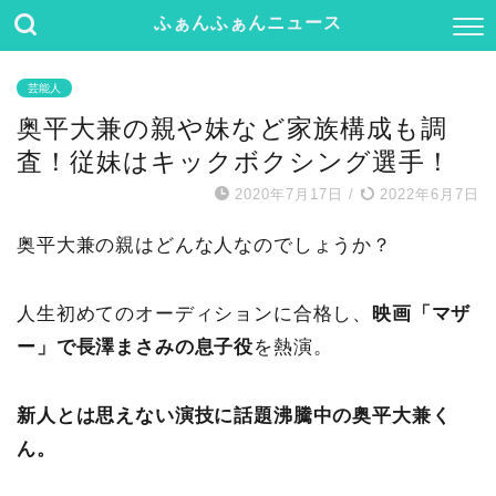
ふぁんふぁんニュース
芸能人
奥平大兼の親や妹など家族構成も調
査！従妹はキックボクシング選手！
2020年7月17日
/
2022年6月7日
奥平大兼の親はどんな人なのでしょうか？
人生初めてのオーディションに合格し、
映画「マザ
ー」で長澤まさみの息子役
を熱演。
新人とは思えない演技に話題沸騰中の奥平大兼く
ん。