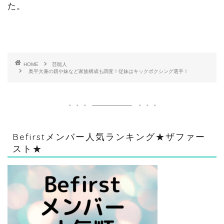
た。
HOME
芸能人
奥平大兼の親や妹など家族構成も調査！従妹はキックボクシング選手！
Befirstメンバー人気ランキング★ザファー
スト★