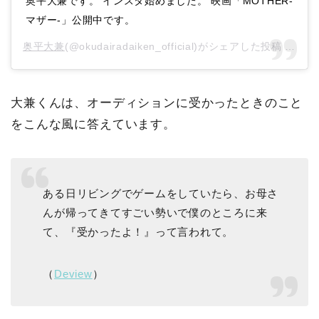
奥平大兼です。 インスタ始めました。 映画「MOTHER-
マザー-」公開中です。
奥平大兼
(@okudairadaiken_official)がシェアした投稿 –
202
大兼くんは、オーディションに受かったときのこと
をこんな風に答えています。
ある日リビングでゲームをしていたら、お母さ
んが帰ってきてすごい勢いで僕のところに来
て、『受かったよ！』って言われて。
（
Deview
）