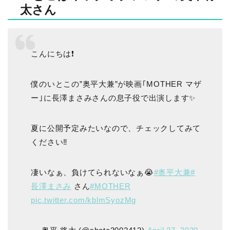
太さん
こんにちは❗️
僕のいとこの”奥平大兼”が映画｢MOTHER マザ
ー｣に長澤まさみさんの息子役で出演します✨
夏に公開予定みたいなので、チェックしてみて
ください‼️
凄いなぁ、負けてられないなぁ😭
#奥平大兼
#
長澤まさみ
さん
#MOTHER
pic.twitter.com/kblmSyozMg