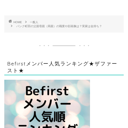
HOME
一般人
パンク町田の父親母親（両親）の職業や顔画像は？実家は金持ち？
Befirstメンバー人気ランキング★ザファー
スト★