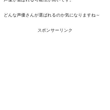
どんな声優さんが選ばれるのか気になりますね～
スポンサーリンク