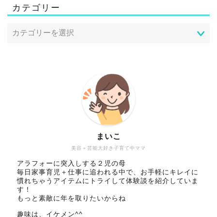
カテゴリー
まいこ
美容＋芸能大好き子育て中ママ
アラフォーに突入しする２児の母
毎日家事育児＋仕事に追われる中で、お手軽にキレイに
慣れちゃうアイテムにトライして体験談を紹介していま
す！
もっと素敵に年を取りたいからね
趣味は、イケメン^^