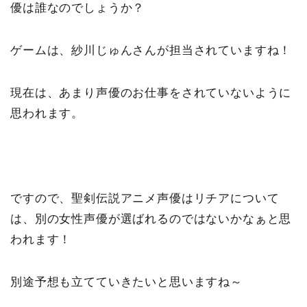
優は誰なのでしょうか？
ゲームは、紗川じゅんさんが担当されていますね！
現在は、あまり声優のお仕事をされていないように
思われます。
ですので、聖剣伝説アニメ声優はリチアについて
は、別の女性声優が選ばれるのではないかなぁと思
われます！
別途予想も立てていきたいと思いますね～