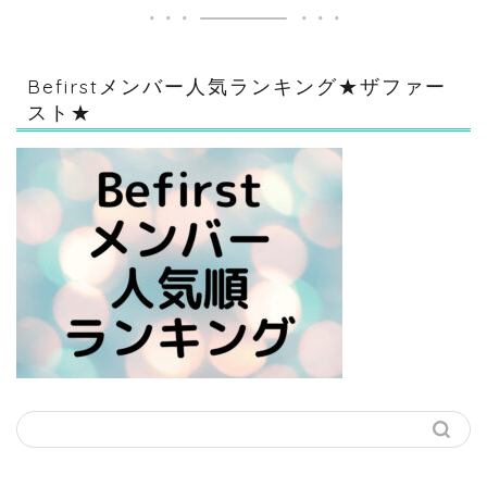
Befirstメンバー人気ランキング★ザファー
スト★