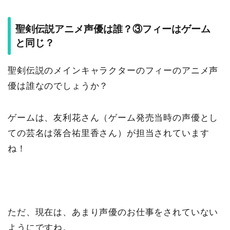
聖剣伝説アニメ声優は誰？③フィーはゲーム
と同じ？
聖剣伝説のメインキャラクターのフィーのアニメ声
優は誰なのでしょうか？
ゲームは、友利花さん（ゲーム発売当時の声優とし
ての芸名は落合祐里香さん）が担当されています
ね！
ただ、現在は、あまり声優のお仕事をされていない
ようにですね。