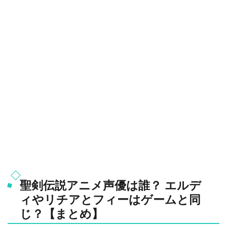
聖剣伝説アニメ声優は誰？ エルデ
ィやリチアとフィーはゲームと同
じ？【まとめ】