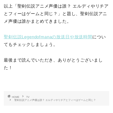
以上「聖剣伝説アニメ声優は誰？ エルディやリチア
とフィーはゲームと同じ？」と題し、聖剣伝説アニ
メ声優は誰かまとめてきました。
聖剣伝説Legendofmanaの放送日や放送時間
につい
てもチェックしましょう。
最後まで読んでいただき、ありがとうございまし
た！
HOME
TV
聖剣伝説アニメ声優は誰？ エルディやリチアとフィーはゲームと同じ？