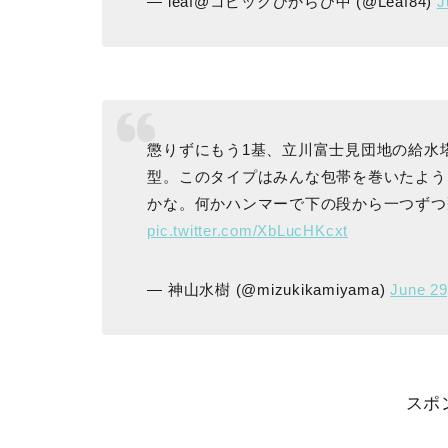
— leaf@コピックひからび中 (@Leaf84)
J
懲りずにもう1基、立川富士見団地の給水
型。このタイプはみんな包帯を巻いたよう
かな。何かハンマーで下の段から一つず
pic.twitter.com/XbLucHKcxt
— 神山水樹 (@mizukikamiyama)
June 29
スポ