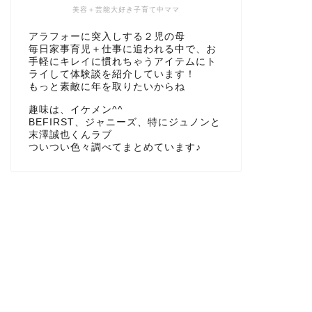
美容＋芸能大好き子育て中ママ
アラフォーに突入しする２児の母
毎日家事育児＋仕事に追われる中で、お
手軽にキレイに慣れちゃうアイテムにト
ライして体験談を紹介しています！
もっと素敵に年を取りたいからね
趣味は、イケメン^^
BEFIRST、ジャニーズ、特にジュノンと
末澤誠也くんラブ
ついつい色々調べてまとめています♪