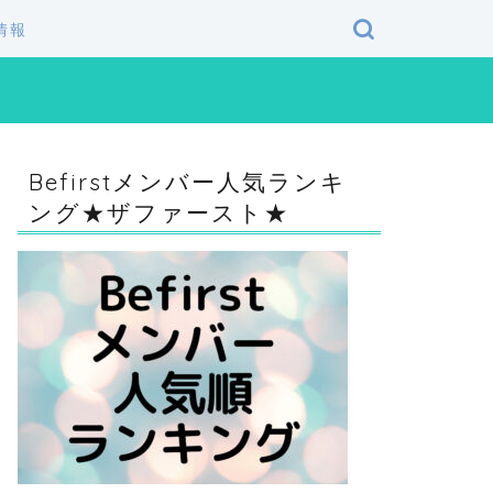
情報
Befirstメンバー人気ランキ
ング★ザファースト★