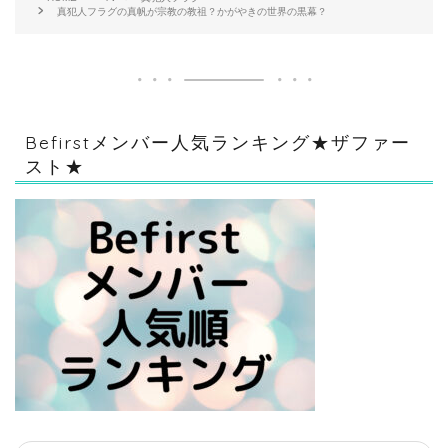
真犯人フラグの真帆が宗教の教祖？かがやきの世界の黒幕？
Befirstメンバー人気ランキング★ザファー
スト★