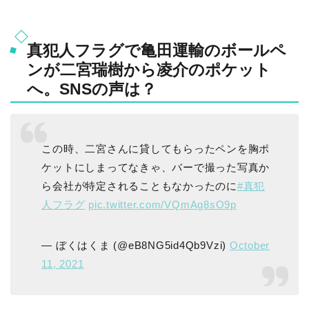
真犯人フラグで亀田運輸のボールペ
ンが二宮瑞樹から凌介のポケット
へ。SNSの声は？
この時、二宮さんに貸してもらったペンを胸ポ
ケットにしまってなきゃ、バーで撮った写真か
ら会社が特定されることもなかったのに
#真犯
人フラグ
pic.twitter.com/VQmAg8sO9p
— ぼくはくま (@eB8NG5id4Qb9Vzi)
October
11, 2021