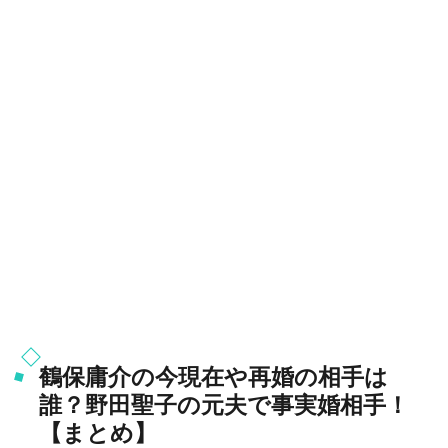
鶴保庸介の今現在や再婚の相手は
誰？野田聖子の元夫で事実婚相手！
【まとめ】