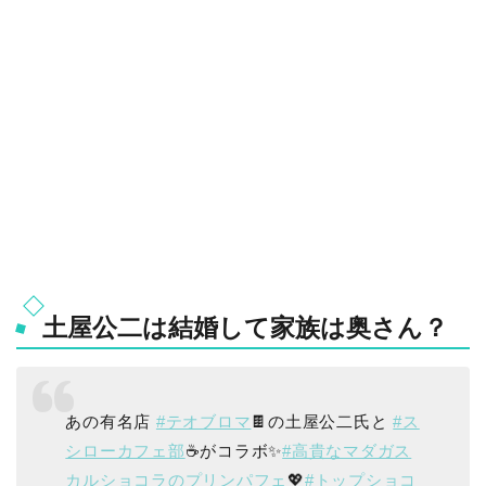
土屋公二は結婚して家族は奥さん？
あの有名店
#テオブロマ
🍫の土屋公二氏と
#ス
シローカフェ部
☕がコラボ✨
#高貴なマダガス
カルショコラのプリンパフェ
💖
#トップショコ