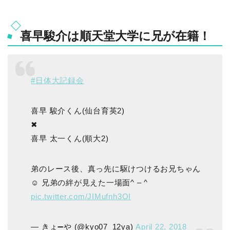
喜早駿介は順天堂大学に兄が在籍！
#日体大記録会
喜早 駿介くん(仙台育英2)
✖︎
喜早 太一くん(順大2)
弟のレース後、真っ先に駆けつけるお兄ちゃん
☺️ 兄弟の絆が見えた一場面^ – ^
pic.twitter.com/JIMufnh3OI
— きょ➖や (@kyo07_12ya)
April 22, 2018