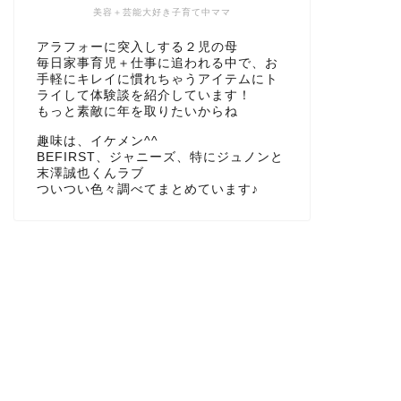
美容＋芸能大好き子育て中ママ
アラフォーに突入しする２児の母
毎日家事育児＋仕事に追われる中で、お
手軽にキレイに慣れちゃうアイテムにト
ライして体験談を紹介しています！
もっと素敵に年を取りたいからね
趣味は、イケメン^^
BEFIRST、ジャニーズ、特にジュノンと
末澤誠也くんラブ
ついつい色々調べてまとめています♪