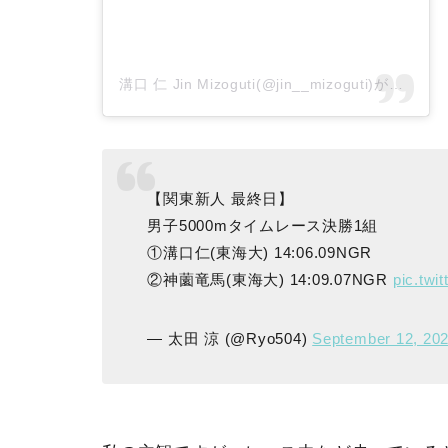
溝口 仁 Jin Mizoguti(@jin__mizoguti)がシェアした投稿
【関東新人 最終日】
男子5000mタイムレース決勝1組
①溝口仁(東海大) 14:06.09NGR
②神薗竜馬(東海大) 14:09.07NGR
pic.twi
— 太田 涼 (@Ryo504)
September 12, 20