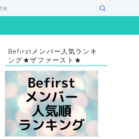
情報
Befirstメンバー人気ランキ
ング★ザファースト★