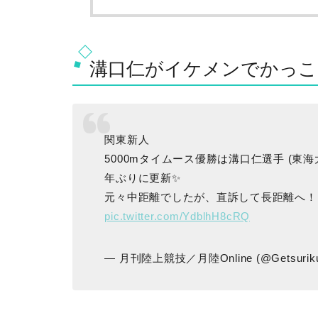
溝口仁がイケメンでかっこ
関東新人
5000mタイムース優勝は溝口仁選手 (東海大2)
年ぶりに更新✨
元々中距離でしたが、直訴して長距離へ！
pic.twitter.com/YdblhH8cRQ
— 月刊陸上競技／月陸Online (@Getsurik