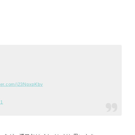
tter.com/j23NpxpKbv
21