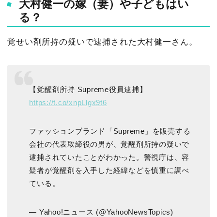
大村健一の嫁（妻）や子どもはい
る？
覚せい剤所持の疑いで逮捕された大村健一さん。
【覚醒剤所持 Supreme役員逮捕】
https://t.co/xnpLlgx9t6
ファッションブランド「Supreme」を販売する
会社の代表取締役の男が、覚醒剤所持の疑いで
逮捕されていたことがわかった。警視庁は、容
疑者が覚醒剤を入手した経緯などを慎重に調べ
ている。
— Yahoo!ニュース (@YahooNewsTopics)