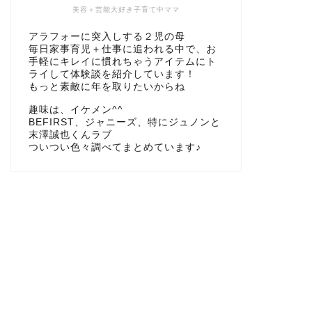
美容＋芸能大好き子育て中ママ
アラフォーに突入しする２児の母
毎日家事育児＋仕事に追われる中で、お
手軽にキレイに慣れちゃうアイテムにト
ライして体験談を紹介しています！
もっと素敵に年を取りたいからね
趣味は、イケメン^^
BEFIRST、ジャニーズ、特にジュノンと
末澤誠也くんラブ
ついつい色々調べてまとめています♪