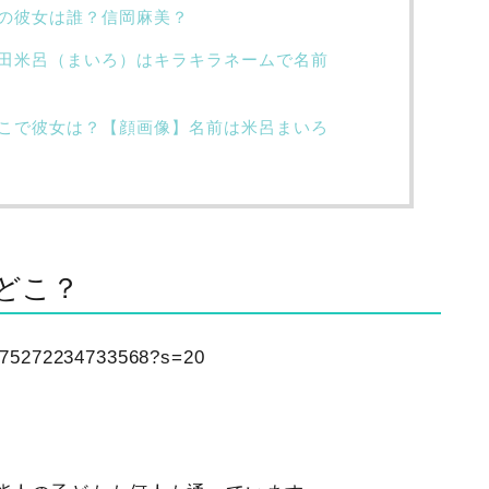
の彼女は誰？信岡麻美？
田米呂（まいろ）はキラキラネームで名前
こで彼女は？【顔画像】名前は米呂まいろ
どこ？
15775272234733568?s=20