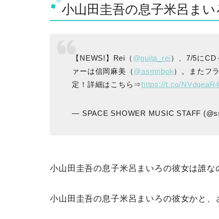
小山田圭吾の息子米呂まい
【NEWS!】Rei（
@guita_rei
）、7/5にC
ァーは信岡麻美（
@asmnbok
）。またフラン
定！詳細はこちら⇒
https://t.co/NVdqeaR
— SPACE SHOWER MUSIC STAFF (@ss
小山田圭吾の息子米呂まいろの彼女は誰な
小山田圭吾の息子米呂まいろの彼女かと、