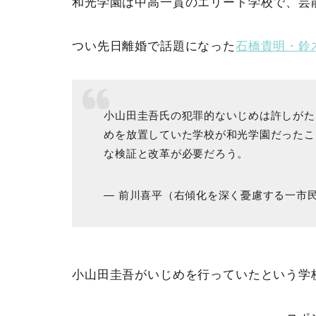
和光学園は中高一貫のエリート学校で、芸
つい先日離婚で話題になった
石橋貴明・鈴
小山田圭吾氏の犯罪的ないじめは許しがた
めを放置していた学校が和光学園だったこ
な検証と改革が必要だろう。
— 前川喜平（右傾化を深く憂慮する一市民） (@
小山田圭吾がいじめを行っていたという学