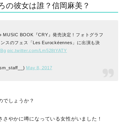
ろの彼女は誰？信岡麻美？
D＋MUSIC BOOK『CRY』発売決定！フォトグラフ
スのフェス「Les Eurockéennes」に出演も決
4Bg
pic.twitter.com/Lm528tYATY
m_staff__)
May 8, 2017
のでしょうか？
ささやかに噂になっている女性がいました！