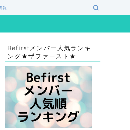
情報
Befirstメンバー人気ランキ
ング★ザファースト★