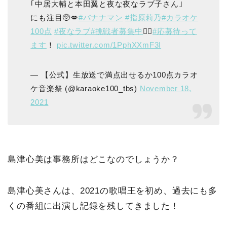
｢中居大輔と本田翼と夜な夜なラブ子さん｣
にも注目🥺💋
#バナナマン
#指原莉乃
#カラオケ
100点
#夜なラブ
#挑戦者募集中
❤️‍🔥
#応募待って
ます
！
pic.twitter.com/1PphXXmF3I
— 【公式】生放送で満点出せるか100点カラオ
ケ音楽祭 (@karaoke100_tbs)
November 18,
2021
島津心美は事務所はどこなのでしょうか？
島津心美さんは、2021の歌唱王を初め、過去にも多
くの番組に出演し記録を残してきました！