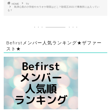
HOME
TV
島津心美の小学校やカラオケ喫茶はどこ？歌唱王2021で事務所には入ってい
る？
Befirstメンバー人気ランキング★ザファー
スト★