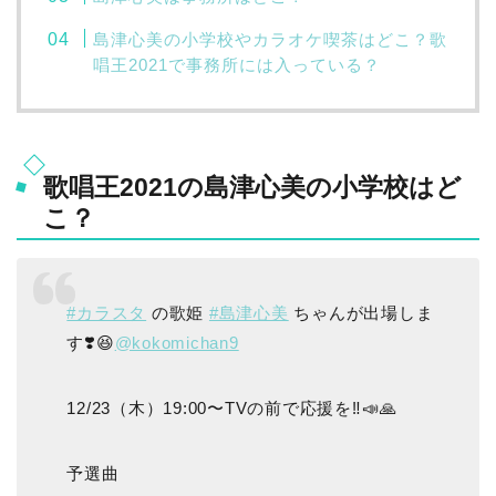
島津心美の小学校やカラオケ喫茶はどこ？歌
唱王2021で事務所には入っている？
歌唱王2021の島津心美の小学校はど
こ？
#カラスタ
の歌姫
#島津心美
ちゃんが出場しま
す❣️😆
@kokomichan9
12/23（木）19:00〜TVの前で応援を‼️📣🙏
予選曲