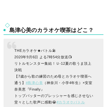
島津心美のカラオケ喫茶はどこ？
THEカラオケ★バトル🎤
2020年9月6日 よる7時54分放送📺
リトルモンスター集結！Ｕ-12夏の歌うま頂上
決戦
【7歳から歌の練習のため母とカラオケ喫茶へ
通う】
#島津心美
（神奈川・小学4年生）×安室
奈美恵『Finally』
トップバッターのプレッシャーを感じさせない
堂々とした歌声に感動😭
#カラオケバトル