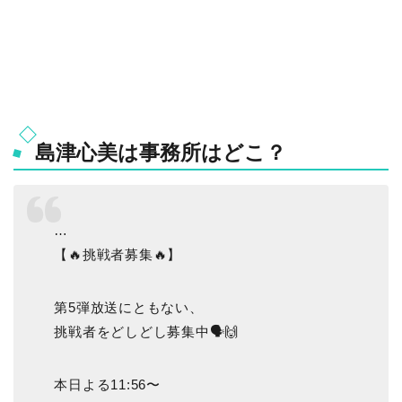
島津心美は事務所はどこ？
…
【🔥挑戦者募集🔥】
第5弾放送にともない、
挑戦者をどしどし募集中🗣🙌
本日よる11:56〜