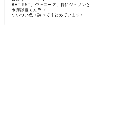
BEFIRST、ジャニーズ、特にジュノンと
末澤誠也くんラブ
ついつい色々調べてまとめています♪