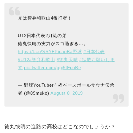
兄は智弁和歌山4番打者！
U12日本代表2刀流の弟
徳丸快晴の実力がスゴ過ぎる…。
https://t.co/SSYFPicapB
#野球
#日本代表
#U12
#智弁和歌山
#徳丸天晴
#拡散お願いしま
す
pic.twitter.com/ggj5tFuoBe
— 野球YouTuber向@ベースボールサウナ伝承
者 (@89muko)
August 8, 2019
徳丸快晴の進路の高校はどこなのでしょうか？