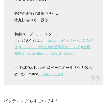
奇跡の両投げ豪腕中学生…
徳丸快晴のガチ投球！
和製ベーブ・ルースを
目に焼き付けよ。
https://t.co/Y3sOVkvLOZ
#野
球
#スーパー中学生
#大阪柴島ボーイズ
#智辯
和歌山
pic.twitter.com/cSgNmQr8oi
— 野球YouTuber向@ベースボールサウナ伝承
者 (@89muko)
June 2, 2020
バッティングもすごいです！