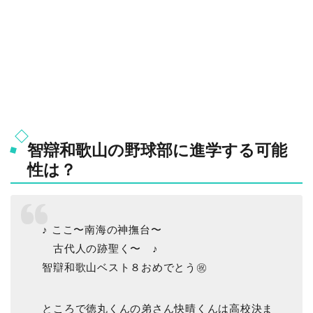
智辯和歌山の野球部に進学する可能
性は？
♪ ここ〜南海の神撫台〜
古代人の跡聖く〜 ♪
智辯和歌山ベスト８おめでとう㊗️
ところで徳丸くんの弟さん快晴くんは高校決ま