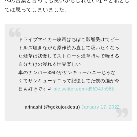
への言葉と言っても良いかもしれないな～と私とし
ては思ってしまいました。
ドライブマイカー映画ばちぼこ影響受けてビー
トルズ聴きながら原作読み直して吸いたくなっ
た煙草は我慢してストローを煙草持ちで咥える
自分だけの浸れる世界楽しい
車のナンバー3982がサンキューハニーじゃな
くてサンキューヤニって記憶してた僕の脳が今
日も好きです🚬
pic.twitter.com/d9fO4Jh965
— arinashi (@gokujoudesu)
January 17, 2022