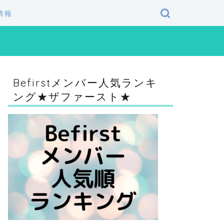
情報
Befirstメンバー人気ランキ
ング★ザファースト★