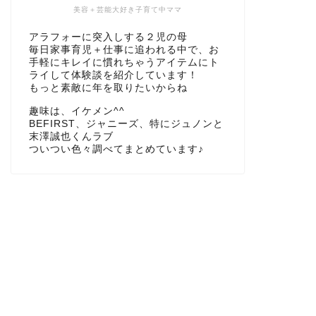
美容＋芸能大好き子育て中ママ
アラフォーに突入しする２児の母
毎日家事育児＋仕事に追われる中で、お
手軽にキレイに慣れちゃうアイテムにト
ライして体験談を紹介しています！
もっと素敵に年を取りたいからね
趣味は、イケメン^^
BEFIRST、ジャニーズ、特にジュノンと
末澤誠也くんラブ
ついつい色々調べてまとめています♪