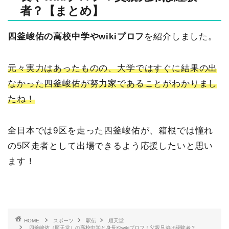
者？【まとめ】
四釜峻佑の高校中学やwikiプロフ
を紹介しました。
元々実力はあったものの、大学ではすぐに結果の出
なかった四釜峻佑が努力家であることがわかりまし
たね！
全日本では9区を走った四釜峻佑が、箱根では憧れ
の5区走者として出場できるよう応援したいと思い
ます！
HOME
スポーツ
駅伝
順天堂
四釜峻佑（順天堂）の高校中学と身長やwikiプロフ！父親兄弟は経験者？