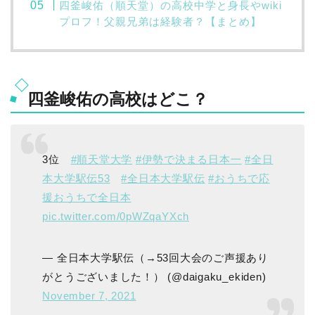
四釜峻佑（順天堂）の高校中学と身長やwiki
プロフ！父親兄弟は経験者？【まとめ】
四釜峻佑の高校はどこ？
3位
#順天堂大学
#伊勢で決まる日本一
#全日
本大学駅伝53
#全日本大学駅伝
#おうちで応
援おうちで全日本
pic.twitter.com/0pWZqaYXch
— 全日本大学駅伝（→53回大会のご声援あり
がとうございました！） (@daigaku_ekiden)
November 7, 2021