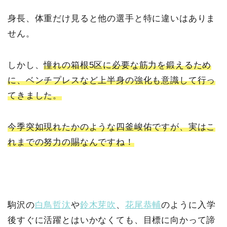
身長、体重だけ見ると他の選手と特に違いはありま
せん。
しかし、
憧れの箱根5区に必要な筋力を鍛えるため
に、ベンチプレスなど上半身の強化も意識して行っ
てきました。
今季突如現れたかのような四釜峻佑ですが、実はこ
れまでの努力の賜なんですね！
駒沢の
白鳥哲汰
や
鈴木芽吹
、
花尾恭輔
のように入学
後すぐに活躍とはいかなくても、目標に向かって諦