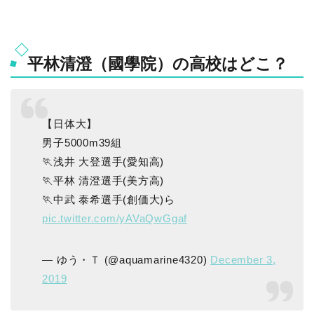
平林清澄（國學院）の高校はどこ？
【日体大】
男子5000m39組
🏃浅井 大登選手(愛知高)
🏃平林 清澄選手(美方高)
🏃中武 泰希選手(創価大)ら
pic.twitter.com/yAVaQwGgaf
— ゆう・Ｔ (@aquamarine4320)
December 3,
2019