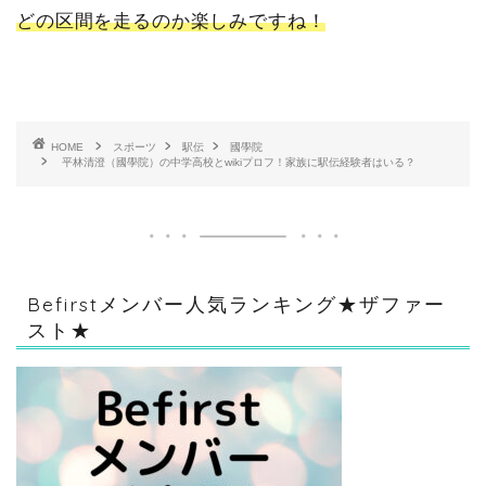
どの区間を走るのか楽しみですね！
HOME
スポーツ
駅伝
國學院
平林清澄（國學院）の中学高校とwikiプロフ！家族に駅伝経験者はいる？
Befirstメンバー人気ランキング★ザファー
スト★