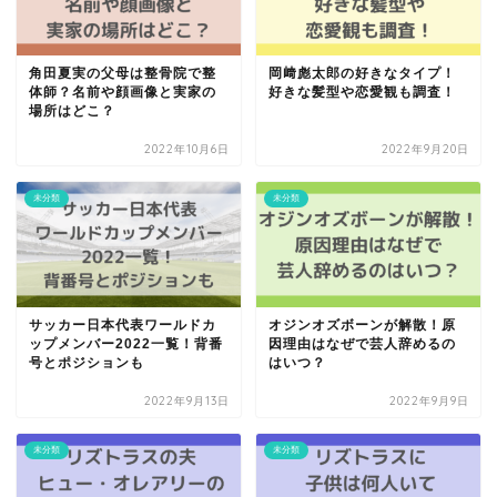
角田夏実の父母は整骨院で整
岡﨑彪太郎の好きなタイプ！
体師？名前や顔画像と実家の
好きな髪型や恋愛観も調査！
場所はどこ？
2022年10月6日
2022年9月20日
未分類
未分類
サッカー日本代表ワールドカ
オジンオズボーンが解散！原
ップメンバー2022一覧！背番
因理由はなぜで芸人辞めるの
号とポジションも
はいつ？
2022年9月13日
2022年9月9日
未分類
未分類