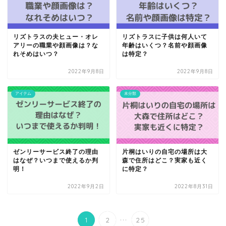
リズトラスの夫ヒュー・オレ
リズトラスに子供は何人いて
アリーの職業や顔画像は？な
年齢はいくつ？名前や顔画像
れそめはいつ？
は特定？
2022年9月8日
2022年9月8日
アイテム
未分類
ゼンリーサービス終了の理由
片桐はいりの自宅の場所は大
はなぜ？いつまで使えるか判
森で住所はどこ？実家も近く
明！
に特定？
2022年9月2日
2022年8月31日
...
1
2
25