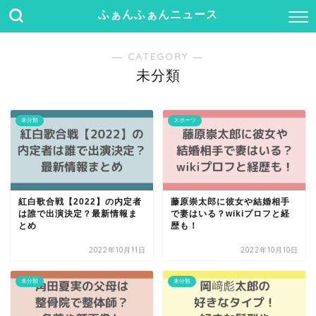
ふぁんふぁんニュース
― CATEGORY ―
未分類
未分類
スポーツ
紅白歌合戦【2022】の内定者
藤原崇太郎に彼女や結婚相手
は誰で出演決定？最新情報ま
で妻はいる？wikiプロフと経
とめ
歴も！
2022年10月11日
2022年10月10日
未分類
未分類